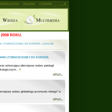
...»
ÓRNOŁUŻYCKI
ITALIANO
LITEWSKI
2008 ROKU.
I ŻYWNOŚCIOWEJ DO KORZENI. LOKALNE
ARKI ŻYWNOŚCIOWEJ DO KORZENI.
oraz wskazująca alternatywy wobec patologii
»
kologicznych...
więcej...
alternatywy wobec globalnego przemysłu rolnego" w
więcej...