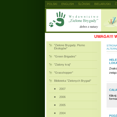
POLSKI
ENGLISH
ŚLŮNSKI
BIELARUSKI
Č
MAGYAR
RUSKIJ
SLOVENSKY
UKRAINSKIJ
UWAGA!!!
W
"Zielone Brygady. Pismo
STRON
Ekologów"
ALTERN
"Green Brigades"
HELE
LOKA
"Zialony kraj"
Znako
"Grasshopper"
związ
Biblioteka "Zielonych Brygad"
2007
CAŁA
Klikn
2006
forma
2005
2004
PODZ