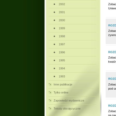
Zobac
2002
Uniwe
2001
2000
ROZD
1999
Zobac
żywno
1998
1997
ROZD
1996
Zobac
1995
kwaśn
1994
1993
ROZD
Zobac
Inne publikacje
pod uw
Tylko online
Zapowiedzi wydawnicze
ROZD
Teksty obcojęzyczne
Zobac
na swo