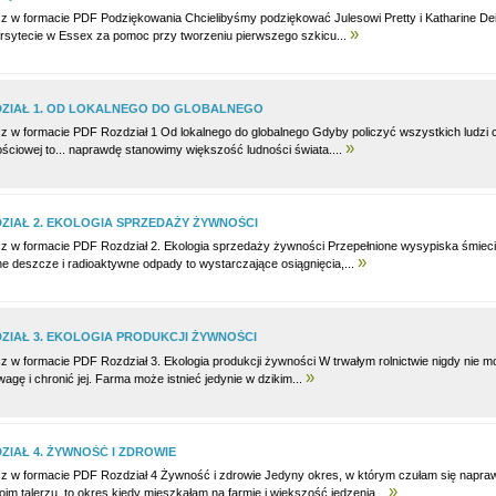
z w formacie PDF Podziękowania Chcielibyśmy podziękować Julesowi Pretty i Katharine Dei
»
rsytecie w Essex za pomoc przy tworzeniu pierwszego szkicu...
ZIAŁ 1. OD LOKALNEGO DO GLOBALNEGO
z w formacie PDF Rozdział 1 Od lokalnego do globalnego Gdyby policzyć wszystkich ludzi c
»
ściowej to... naprawdę stanowimy większość ludności świata....
ZIAŁ 2. EKOLOGIA SPRZEDAŻY ŻYWNOŚCI
z w formacie PDF Rozdział 2. Ekologia sprzedaży żywności Przepełnione wysypiska śmieci, 
»
e deszcze i radioaktywne odpady to wystarczające osiągnięcia,...
ZIAŁ 3. EKOLOGIA PRODUKCJI ŻYWNOŚCI
z w formacie PDF Rozdział 3. Ekologia produkcji żywności W trwałym rolnictwie nigdy nie mo
»
agę i chronić jej. Farma może istnieć jedynie w dzikim...
ZIAŁ 4. ŻYWNOŚĆ I ZDROWIE
z w formacie PDF Rozdział 4 Żywność i zdrowie Jedyny okres, w którym czułam się naprawd
»
im talerzu, to okres kiedy mieszkałam na farmie i większość jedzenia...