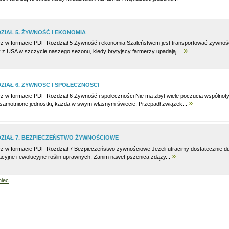
ZIAŁ 5. ŻYWNOŚĆ I EKONOMIA
z w formacie PDF Rozdział 5 Żywność i ekonomia Szaleństwem jest transportować żywność 
»
y z USA w szczycie naszego sezonu, kiedy brytyjscy farmerzy upadają....
ZIAŁ 6. ŻYWNOŚĆ I SPOŁECZNOŚCI
z w formacie PDF Rozdział 6 Żywność i społeczności Nie ma zbyt wiele poczucia wspólnot
»
osamotnione jednostki, każda w swym własnym świecie. Przepadł związek...
ZIAŁ 7. BEZPIECZEŃSTWO ŻYWNOŚCIOWE
z w formacie PDF Rozdział 7 Bezpieczeństwo żywnościowe Jeżeli utracimy dostatecznie d
»
acyjne i ewolucyjne roślin uprawnych. Zanim nawet pszenica zdąży...
niec