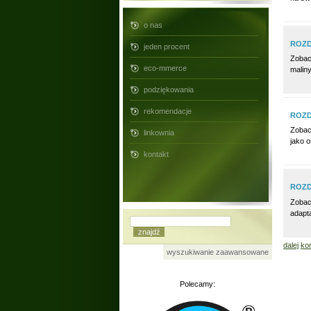
o nas
ROZD
jeden procent
Zobac
eco-mmerce
malin
podziękowania
rekomendacje
ROZD
Zobac
linkownia
jako 
kontakt
ROZD
Zobac
adapt
dalej
ko
wyszukiwanie zaawansowane
Polecamy: