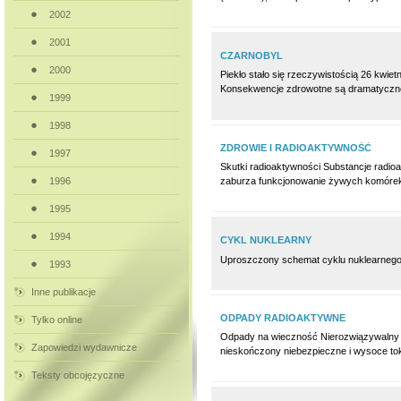
2002
2001
CZARNOBYL
2000
Piekło stało się rzeczywistością 26 kwiet
Konsekwencje zdrowotne są dramatyczne:
1999
1998
ZDROWIE I RADIOAKTYWNOŚĆ
1997
Skutki radioaktywności Substancje radioa
1996
zaburza funkcjonowanie żywych komórek.
1995
1994
CYKL NUKLEARNY
Uproszczony schemat cyklu nuklearnego 
1993
Inne publikacje
ODPADY RADIOAKTYWNE
Tylko online
Odpady na wieczność Nierozwiązywalny p
Zapowiedzi wydawnicze
nieskończony niebezpieczne i wysoce tok
Teksty obcojęzyczne