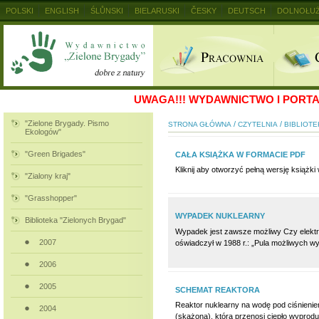
POLSKI
ENGLISH
ŚLŮNSKI
BIELARUSKI
ČESKY
DEUTSCH
DOLNOŁUŻ
MAGYAR
RUSKIJ
SLOVENSKY
UKRAINSKIJ
+
UWAGA!!!
WYDAWNICTWO I PORTAL
"Zielone Brygady. Pismo
/
/
STRONA GŁÓWNA
CZYTELNIA
BIBLIOTE
Ekologów"
"Green Brigades"
CAŁA KSIĄŻKA W FORMACIE PDF
Kliknij aby otworzyć pełną wersję książk
"Zialony kraj"
"Grasshopper"
WYPADEK NUKLEARNY
Biblioteka "Zielonych Brygad"
Wypadek jest zawsze możliwy Czy elektro
2007
oświadczył w 1988 r.: „Pula możliwych w
2006
2005
SCHEMAT REAKTORA
Reaktor nuklearny na wodę pod ciśnienie
2004
(skażona), która przenosi ciepło wyprod