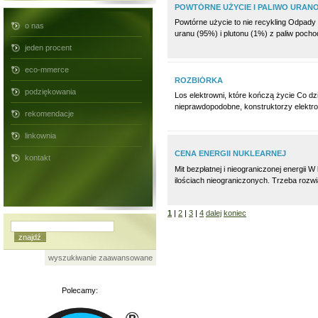
POWTÓRNE UŻYCIE I PALIWO URA
Powtórne użycie to nie recykling Odpady
o nas
uranu (95%) i plutonu (1%) z paliw pocho
jeden procent
eco-mmerce
ROZBIÓRKA
podziękowania
Los elektrowni, które kończą życie Co dzi
nieprawdopodobne, konstruktorzy elektrow
rekomendacje
linkownia
CENA ENERGII NUKLEARNEJ
kontakt
Mit bezpłatnej i nieograniczonej energii 
ilościach nieograniczonych. Trzeba rozwi
1
|
2
|
3
|
4
dalej
koniec
wyszukiwanie zaawansowane
Polecamy: