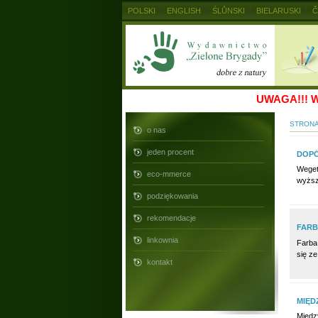
POLSKI
ENGLISH
ŚLŮNSKI
BIELARUSKI
Č
MAGYAR
RUSKIJ
SLOVENSKY
UKRAINSKIJ
UWAGA!!!
W
STRON
o nas
jeden procent
DOPÓ
Weget
eco-mmerce
wyższ
podziękowania
rekomendacje
FARB
linkownia
Farba
się z
kontakt
MIĘD
Międz