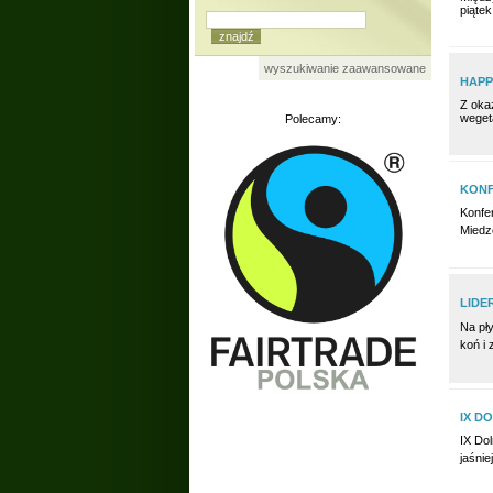
piąte
wyszukiwanie zaawansowane
HAPP
Z oka
weget
Polecamy:
KONF
Konfe
Miedz
LIDE
Na pły
koń i
IX D
IX Do
jaśnie