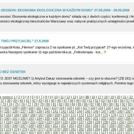
-SESSION: EKONOMIA EKOLOGICZNA W KAŻDYM DOMU” 27.09.2008 - 28.09.2008
session: Ekonomia ekologiczna w każdym domu” składa się z dwóch części: konferencji; i f
omości ekologicznej mieszkańców Warszawy oraz nabycie praktycznych umiejętności proek
 TWÓJ PRZYJACIEL” 27.9.2008
rzyjaciół Kota „Filemon” zaprasza 2 na spotkanie pt. „Kot Twój przyjaciel” 27-ego września
»
wska Następne spotkanie 11-ego października pt. „Felinoterapia - kot...
I BEZ ODSETEK
O JEST MOŻLIWE? 1) Artykuł Zakaz stosowania odsetek – czy jest to słuszne? (ZB 161) 
u stosowania odsetek, który występuje w największych systemach religijnych. Pomimo tego p
k
wstecz
1
|
2
|
3
|
4
|
5
|
6
|
7
|
8
|
9
|
10
|
11
|
12
|
13
|
14
|
15
|
16
|
17
|
18
|
19
|
20
|
21
|
22
|
37
|
38
|
39
|
40
|
41
|
42
|
43
|
44
|
45
|
46
|
47
|
48
|
49
|
50
|
51
|
52
|
53
|
54
|
55
|
56
|
57
|
|
73
|
74
|
75
|
76
|
77
|
78
|
79
|
80
|
81
|
82
|
83
|
84
|
85
|
86
|
87
|
88
|
89
|
90
|
91
|
92
|
93
6
|
107
|
108
|
109
|
110
|
111
|
112
|
113
|
114
|
115
|
116
|
117
|
118
|
119
|
120
|
121
|
122
|
12
4
|
135
|
136
|
137
|
138
|
139
|
140
|
141
|
142
|
143
|
144
|
145
|
146
|
147
|
148
|
149
|
150
|
62
|
163
|
164
|
165
|
166
|
167
|
168
|
169
|
170
|
171
|
172
|
173
|
174
|
175
|
176
|
177
|
178
9
|
190
|
191
|
192
|
193
|
194
|
195
|
196
|
197
|
198
|
199
|
200
|
201
|
202
|
203
|
204
|
205
|
17
|
218
|
219
|
220
|
221
|
222
|
223
|
224
|
225
|
226
|
227
|
228
|
229
|
230
|
231
|
232
|
233
4
|
245
|
246
|
247
|
248
|
249
|
250
|
251
|
252
|
253
|
254
|
255
|
256
|
257
|
258
|
259
|
260
|
72
|
273
|
274
|
275
|
276
|
277
|
278
|
279
|
280
|
281
|
282
|
283
|
284
|
285
|
286
|
287
|
288
9
|
300
|
301
|
302
|
303
|
304
|
305
|
306
|
307
|
308
|
309
|
310
|
311
|
312
|
313
|
314
|
315
|