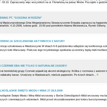
k - 03.10. Zapraszamy więc wszystkich na ul. Floriańską na pokaz filmów. Początek o godzi
ENING PT. "GODZINA W RZEŹNI"
zji Międzynarodowego Dnia Wegetarianizmu Stowarzyszenie Empatia zaprasza na happening 
ariański. 4.10.2008, sobota godz. 15:00 pod pomnikiem Adama Mickiewicza, Rynek Główny
ERENCJA SZKOLENIOWA AKTYWNYCH Z NATURY
rencja szkoleniowa w Miedzeszynie W dniach 6-8 października odbędzie się konferencja sz
eszyn koło Warszawy. Podczas tego trzydniowego spotkania uczestnicy będą mieli możliwo
R CZERWIE DBA NIE TYLKO O NATURALNE ZASOBY!
cie beskidzkiej grupy Czerwie pojawił się akcent ekologiczny. Krótka z rozmowa z autorem t
»
 zodiakalny baran. Urodzony w Wadowicach, mieście papieskim. Po trzech dniach...
OLNOŚLĄSKIE ŚWIĘTO MIODU I WINA 27-28.9.2008
lnośląskie Święto Miodu i Wina Miód wrzosowy z Borów Dolnośląskich Miód wrzosowy ma b
jszych i ciemniejszych odcieniach. Miód przed skrystalizowaniem jest koloru bursztynowego