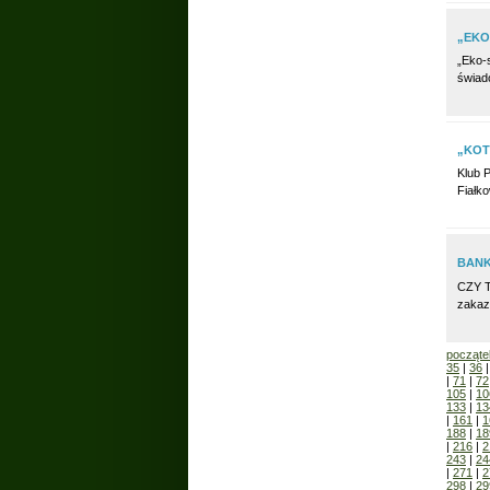
„EKO
„Eko-
świad
„KOT
Klub P
Fiałko
BANK
CZY T
zakaz
począte
35
|
36
|
71
|
72
105
|
10
133
|
13
|
161
|
1
188
|
18
|
216
|
2
243
|
24
|
271
|
2
298
|
29