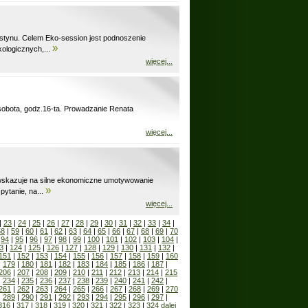
estynu. Celem Eko-session jest podnoszenie
»
ologicznych,...
więcej...
, sobota, godz.16-ta. Prowadzanie Renata
więcej...
wskazuje na silne ekonomiczne umotywowanie
»
ytanie, na...
więcej...
|
23
|
24
|
25
|
26
|
27
|
28
|
29
|
30
|
31
|
32
|
33
|
34
|
58
|
59
|
60
|
61
|
62
|
63
|
64
|
65
|
66
|
67
|
68
|
69
|
70
|
94
|
95
|
96
|
97
|
98
|
99
|
100
|
101
|
102
|
103
|
104
|
3
|
124
|
125
|
126
|
127
|
128
|
129
|
130
|
131
|
132
|
151
|
152
|
153
|
154
|
155
|
156
|
157
|
158
|
159
|
160
|
179
|
180
|
181
|
182
|
183
|
184
|
185
|
186
|
187
|
206
|
207
|
208
|
209
|
210
|
211
|
212
|
213
|
214
|
215
|
234
|
235
|
236
|
237
|
238
|
239
|
240
|
241
|
242
|
261
|
262
|
263
|
264
|
265
|
266
|
267
|
268
|
269
|
270
|
289
|
290
|
291
|
292
|
293
|
294
|
295
|
296
|
297
|
316
|
317
|
318
|
319
|
320
|
321
|
322
|
323
|
324
dalej