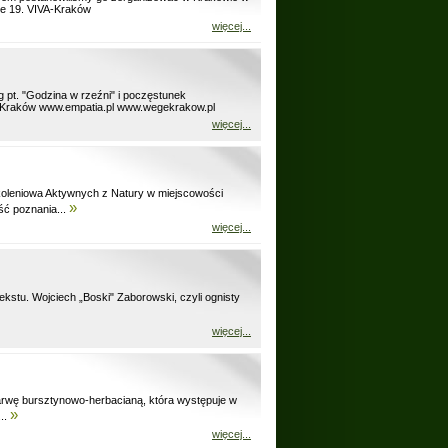
nie 19. VIVA-Kraków
więcej...
pt. "Godzina w rzeźni" i poczęstunek
, Kraków www.empatia.pl www.wegekrakow.pl
więcej...
koleniowa Aktywnych z Natury w miejscowości
»
ść poznania...
więcej...
ekstu. Wojciech „Boski" Zaborowski, czyli ognisty
więcej...
arwę bursztynowo-herbacianą, która występuje w
»
...
więcej...