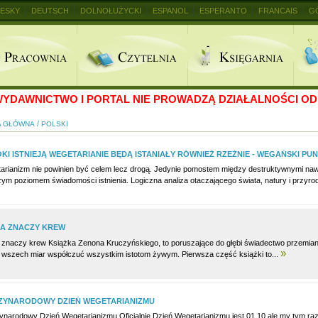
ESKY
DEUTSCH
DOLNOŁUŻYCKI
ESPANOL
ESPERANTO
FRANCAIS
G
+
YDAWNICTWO I PORTAL NIE PROWADZĄ DZIAŁALNOŚCI OD 
/
A GŁÓWNA
POLSKI
KI ISTNIEJĄ WEGETARIANIE BĘDĄ ISTANIAŁY RÓWNIEŻ RZEŹNIE - WEGAŃSKI PU
arianizm nie powinien być celem lecz drogą. Jedynie pomostem między destruktywnymi nawyk
ym poziomem świadomości istnienia. Logiczna analiza otaczającego świata, natury i przyrody
A ZNACZY KREW
 znaczy krew Książka Zenona Kruczyńskiego, to poruszające do głębi świadectwo przemian
»
e wszech miar współczuć wszystkim istotom żywym. Pierwsza część książki to...
ZYNARODOWY DZIEŃ WEGETARIANIZMU
ynarodowy Dzień Wegetarianizmu Oficjalnie Dzień Wegetarianizmu jest 01.10 ale my tym r