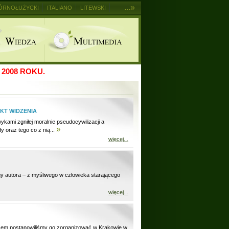
...»
ÓRNOŁUŻYCKI
ITALIANO
LITEWSKI
2008 ROKU.
NKT WIDZENIA
ami zgniłej moralnie pseudocywilizacji a
»
 oraz tego co z nią...
więcej...
y autora – z myśliwego w człowieka starającego
więcej...
azem postanowiliśmy go zorganizować w Krakowie w