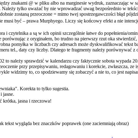
ędzy znakami @ w pliku albo na marginesie wydruk, zaznaczając w sam
ty. Należy tylko uważać by nie wprowadzać uwag bezpośrednio w tek
dobnie zostaną przeoczone = mimo twej spostrzegawczości błąd pójdzie
ie musi być – prawa Murphyego. Liczy się końcowy efekt a nie intencj
a i czytelnika a są w ich opinii szczególnie łatwe do popełnienia/omin
e porównując z oryginałem, bo trudno na pierwszy rzut oka stwierdzić,
robna pomyłka w liczbach czy adresach może dyskwalifikować tekst ba
eru tel., daty czy liczby. Dlatego te fragmenty należy porównywać z o
.2002 to należy sprawdzić w kalendarzu czy faktycznie sobota wypada 2
zeoczenie przy przepisywaniu, redagowaniu i korekcie, zwłaszcza, ze i
kle widzimy to, co spodziewamy się zobaczyć a nie to, co jest napisane
wniaka". Korekta to tylko sugestia.
i jasne.
ć krótka, jasna i rzeczowa!
jak tekst wygląda bez znaczków poprawek (one zaciemniają obraz)