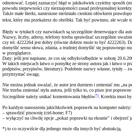
odnotować. Lepiej zaznaczyć błąd w jakikolwiek czytelny sposób (mi
powodu niepewności czy nieznajomości zasad profesjonalnej korek
Także małe literki, naniesione nieśmiało cienkim ołówkiem prawdopo
tekst, który mu przekażesz do obróbki. Tak być powinno, ale wcale n
Błędy w tytułach czy nazwiskach są szczególnie denerwujące dla autor
Nazwy, liczby, adresy, telefony trzeba sprawdzać szczególnie uważni
czy tel. 4222264 jest dobry (równie dobrze może to być 4222263). D
domyślić sensu słowa, zdania, a trudniej domyślić się poprawnego num
w przeglądarce.
Daty: jeśli jest napisane, ze cos się odbyło/odbędzie w sobotę 20.6
W takich miejscach łatwo o pomyłkę ze strony autora jak i łatwo o pr
podpisów, przypisów, literatury). Podobnie nazwy własne, tytuły – zwy
przytrzymać uwagę.
Nie można jednak uważać, że autor jest durniem i zmieniać mu „na pe
Nie trzeba zmieniać stylu autora, jeśli tylko to, co pisze jest poprawne 
*)
Szczególnie należy unikać komentowania błędów
. Korekta musi by
Po każdym nanoszeniu jakichkolwiek poprawek na komputer należy:
– sprawdzić pisownię (ctrl-home; F7)
– wyłączyć na chwilę opcje „pokaż poprawki na ekranie" i obejrzeć 
*) to co oczywiście dla jednego może dla innych być abstrakcją.