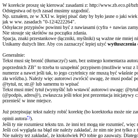
W korekcie proszę się kierować zasadami z: http://www.zb.eco.pl/b
Odstępstwa od tych zasad musimy uzgodnić.
Np. uznałem, ze w XXI w. lepiej pisać daty by było jasne o jaki wie
jak w ww. zasadach "0-12/4222264".
Odsyłacze przypisów powinni być z nawiasami (cyfra + nawias zamyk
Nie stosuje się skrótów na początku zdania.
Spacja, znaki przestankowe (łączniki, myślniki) są ważne nie mniej niż
Unikamy dużych liter. Aby cos zaznaczyć lepiej użyć
wytłuszczenia
Generalnie:
Tekst musi się bronić (tłumaczyć) sam, bez ustnego komentarza autor
poprzednich ZB" to trzeba to uzupełnić przypisem (możliwie wraz z 
numerze a nawet jeśli tak, to jego czytelnicy nie muszą być właśnie 
zła wróżba.). Należy więc autorowi zwrócić uwagę, że musi podać pe
@tytuł, nr, str.@ lub samemu to wpisać
Tekst musi mieć tytuł (wymyślić lub wstawić autorowi uwagę: @tytuł@)
(@podpis, adres@), zwłaszcza jeśli tekst jest prezentacja inicjatywy
przenieść w inne miejsce.
Już przepisując tekst należy robić korektę (bo korektorka może nie
*)
opinii autora
).
Jeśli ty nie rozumiesz tekstu tzn. że inni też mogą nie rozumieć, więc
Jeśli coś wygląda na błąd nie należy zakładać, że nim nie jest tylk
Nie należy też zakładać, że ktokolwiek PO tobie go zauważy. Dlatego