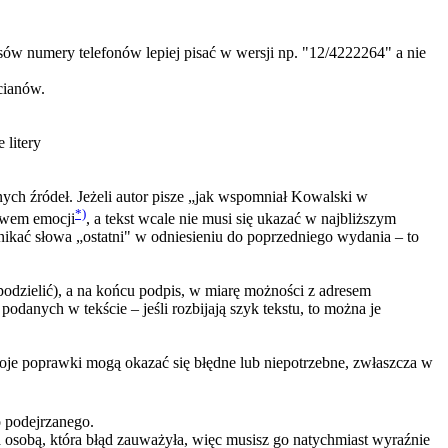
ksów numery telefonów lepiej pisać w wersji np. "12/4222264" a nie
cianów.
 litery
nych źródeł. Jeżeli autor pisze „jak wspomniał Kowalski w
*)
ływem emocji
, a tekst wcale nie musi się ukazać w najbliższym
unikać słowa „ostatni" w odniesieniu do poprzedniego wydania – to
 podzielić), a na końcu podpis, w miarę możności z adresem
odanych w tekście – jeśli rozbijają szyk tekstu, to można je
woje poprawki mogą okazać się błędne lub niepotrzebne, zwłaszcza w
o podejrzanego.
a osobą, która błąd zauważyła, więc musisz go natychmiast wyraźnie