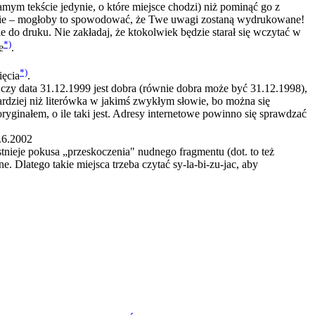
ym tekście jedynie, o które miejsce chodzi) niż pominąć go z
ście – mogłoby to spowodować, że Twe uwagi zostaną wydrukowane!
 do druku. Nie zakładaj, że ktokolwiek będzie starał się wczytać w
*)
e
.
*)
ięcia
.
 czy data 31.12.1999 jest dobra (równie dobra może być 31.12.1998),
rdziej niż literówka w jakimś zwykłym słowie, bo można się
ryginałem, o ile taki jest. Adresy internetowe powinno się sprawdzać
0.6.2002
stnieje pokusa „przeskoczenia" nudnego fragmentu (dot. to też
. Dlatego takie miejsca trzeba czytać sy-la-bi-zu-jac, aby