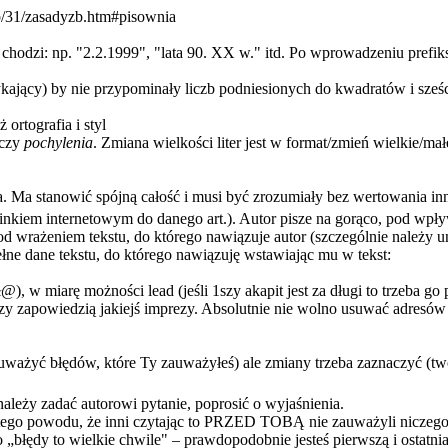
zb/31/zasadyzb.htm#pisownia
k chodzi: np. "2.2.1999", "lata 90. XX w." itd. Po wprowadzeniu prefi
ający) by nie przypominały liczb podniesionych do kwadratów i sześ
 ortografia i styl
czy
pochylenia
. Zmiana wielkości liter jest w format/zmień wielkie/małe
a. Ma stanowić spójną całość i musi być zrozumiały bez wertowania in
linkiem internetowym do danego art.). Autor pisze na gorąco, pod wp
pod wrażeniem tekstu, do którego nawiązuje autor (szczególnie należy 
łne dane tekstu, do którego nawiązuję wstawiając mu w tekst:
, w miarę możności lead (jeśli 1szy akapit jest za długi to trzeba go
 czy zapowiedzią jakiejś imprezy. Absolutnie nie wolno usuwać adresów p
 zauważyć błędów, które Ty zauważyłeś) ale zmiany trzeba zaznaczyć (t
 należy zadać autorowi pytanie, poprosić o wyjaśnienia.
o z tego powodu, że inni czytając to PRZED TOBĄ nie zauważyli niczeg
 „błędy to wielkie chwile" – prawdopodobnie jesteś pierwszą i ostatni