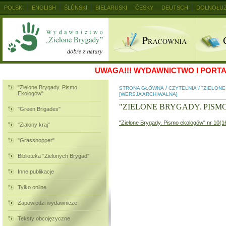
POLSKI
ENGLISH
ŚLŮNSKI
BIELARUSKI
ČESKY
DEUTSCH
DOLNOŁUŻ
MAGYAR
RUSKIJ
SLOVENSKY
UKRAINSKIJ
+
UWAGA!!!
WYDAWNICTWO I PORTAL
"Zielone Brygady. Pismo
/
/
STRONA GŁÓWNA
CZYTELNIA
"ZIELON
Ekologów"
[WERSJA ARCHIWALNA]
"ZIELONE BRYGADY. PIS
"Green Brigades"
"Zielone Brygady. Pismo ekologów" nr 10(1
"Zialony kraj"
"Grasshopper"
Biblioteka "Zielonych Brygad"
Inne publikacje
Tylko online
Zapowiedzi wydawnicze
Teksty obcojęzyczne