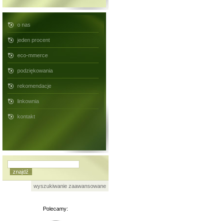
o nas
jeden procent
eco-mmerce
podziękowania
rekomendacje
linkownia
kontakt
wyszukiwanie zaawansowane
Polecamy: