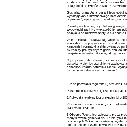
znaleźć zbyt.” – mówi pani K. Dodaje też
dostępność do rynków zbytu. Poza tym koni
Słuchając brata Jana Lutra i jego gości
wynikających z niewłaściwego korzystania 
poprawiać”, a jego gość uzupełnia: „Nie po
Prawdopodobnie więcej rolników gotowych
wypowiedzi pani K., większość jej sąsia
podejście do rolnictwa spotyka się często 
W tym miejscu nasuwa się wniosek, że b
wszystkich grup społecznych i nastawiona 
kampanię informacyjną skierowaną do roln
by rzeczy praktycznych: gdzie szukać inform
uzupełniać wnioski o dotacje, jak i gdzie s
Są zapewne alternatywne sposoby działani
uprawiamy ziemię naturalnie, to zachowana 
szkodliwe, roślina naturalnie rośnie i wyd
możemy już tylko liczyć na chemię.”
Już po powstaniu tego tekstu, brat Jan Luter
Polski rolnik kocha ziemię i wie doskonale 
1.Paliwo dla rolników jest przynajmniej o 1
2.Dotacjom unijnym towarzyszy zbyt wiel
planowanie i zakupy
3.Obecnie Polska jest zalewana przez prod
modyfikowane genetycznie! To nie tylko n
potrzebuje GMO – mamy własną, wystarcza
głośno i zdecydowanie powiedzie: NIE dla