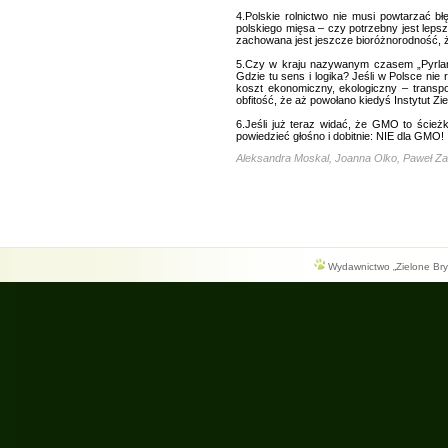
4.Polskie rolnictwo nie musi powtarzać bł
polskiego mięsa – czy potrzebny jest leps
zachowana jest jeszcze bioróżnorodność, ży
5.Czy w kraju nazywanym czasem „Pyrland
Gdzie tu sens i logika? Jeśli w Polsce nie 
koszt ekonomiczny, ekologiczny – transp
obfitość, że aż powołano kiedyś Instytut Zi
6.Jeśli już teraz widać, że GMO to ścież
powiedzieć głośno i dobitnie: NIE dla GMO!
Aleksandra Moskal, Joanna Olko, Paweł Z
Wydawnictwo „Zielone Bryg