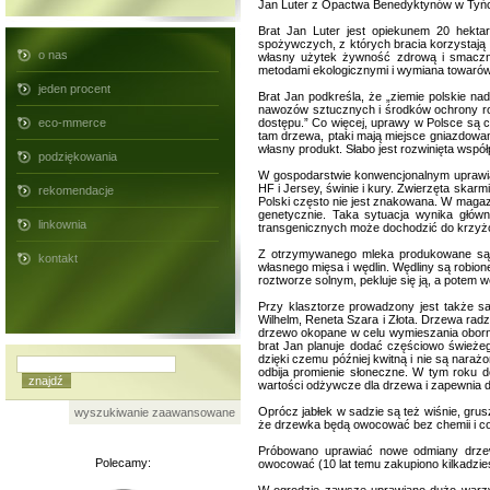
Jan Luter z Opactwa Benedyktynów w Tyńcu
Brat Jan Luter jest opiekunem 20 hekta
spożywczych, z których bracia korzystają 
o nas
własny użytek żywność zdrową i smaczn
metodami ekologicznymi i wymiana towarów 
jeden procent
Brat Jan podkreśla, że „ziemie polskie n
nawozów sztucznych i środków ochrony roślin
eco-mmerce
dostępu.” Co więcej, uprawy w Polsce są 
tam drzewa, ptaki mają miejsce gniazdowani
własny produkt. Słabo jest rozwinięta współ
podziękowania
W gospodarstwie konwencjonalnym uprawian
HF i Jersey, świnie i kury. Zwierzęta ska
rekomendacje
Polski często nie jest znakowana. W magaz
genetycznie. Taka sytuacja wynika główn
linkownia
transgenicznych może dochodzić do krzyżo
Z otrzymywanego mleka produkowane są jo
kontakt
własnego mięsa i wędlin. Wędliny są robio
roztworze solnym, pekluje się ją, a potem 
Przy klasztorze prowadzony jest także s
Wilhelm, Reneta Szara i Złota. Drzewa ra
drzewo okopane w celu wymieszania oborni
brat Jan planuje dodać częściowo świeżego
dzięki czemu później kwitną i nie są nara
odbija promienie słoneczne. W tym roku d
wartości odżywcze dla drzewa i zapewnia do
Oprócz jabłek w sadzie są też wiśnie, grus
wyszukiwanie zaawansowane
że drzewka będą owocować bez chemii i c
Próbowano uprawiać nowe odmiany drze
Polecamy:
owocować (10 lat temu zakupiono kilkadzie