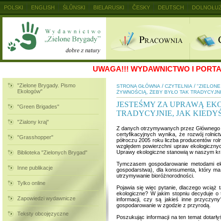
POLSKI
ENGLISH
ŚLŮNSKI
BIELARUSKI
ČESKY
DEUTSCH
DOLNOŁUŻ
MAGYAR
RUSKIJ
SLOVENSKY
UKRAINSKIJ
+
UWAGA!!!
WYDAWNICTWO I PORTAL
"Zielone Brygady. Pismo
/
/
STRONA GŁÓWNA
CZYTELNIA
"ZIELON
Ekologów"
ŻYWNOŚCIĄ, ŻEBY BYŁO TAK TRADYCYJNI
JESTEŚMY ZA UPRAWĄ EK
"Green Brigades"
TRADYCYJNIE, JAK KIEDY
"Zialony kraj"
Z danych otrzymywanych przez Głównego I
certyfikacyjnych wynika, że rozwój roln
"Grasshopper"
półroczu 2005 roku liczba producentów r
względem powierzchni upraw ekologicznych
Uprawy ekologiczne stanowią w naszym kra
Biblioteka "Zielonych Brygad"
Tymczasem gospodarowanie metodami ekolo
Inne publikacje
gospodarstwa), dla konsumenta, który ma
utrzymywanie bioróżnorodności.
Tylko online
Pojawia się więc pytanie, dlaczego wciąż 
ekologiczne? W jakim stopniu decyduje o
Zapowiedzi wydawnicze
informacji, czy są jakieś inne przyczyn
gospodarowanie w zgodzie z przyrodą.
Teksty obcojęzyczne
Poszukując informacji na ten temat dotarł