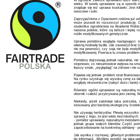
W ogrodzie zawsze uprawiano dużo warzyw,
wieku. W tunelu uprawiane są w sposób na
znajduje się też uprawa truskawki. Jest k
owocowe i soki.
Zaprzyjaźniona z Opactwem rodzina już od 
może pozwoli im rozszerzyć produkcję. 
studentka ogrodnictwa na Akademii Rolnic
nasiona polskie, które są tańsze i lepiej
roślin modyfikowanych genetycznie.
Uprawa pomidora wygląda następująco: naj
własną hodowlę bydła. Jak zauważył brat J
nie ma pewności, czy soja nie była modyf
modyfikowanej. Powraca tu znowu proble
Pomidory dojrzewają jednak naturalnie, ni
stopniowo, co niesamowicie wpływa na smak
lepszy smak, „wyglądają” na zdrowe i nie 
Pojawia się jednak problem strat finansowyc
Na rynku uzyskuje się wysoką cenę za ta
względy ekonomiczne (nabyć dużo i tanio)
Również ogórki uprawiane są naturalną m
obornik i całość przykrywana jest ziemią. W
Niekiedy, jeżeli zaistnieje taka potrzeb
stosowany jest bardziej ekologiczny środek
Nie używają herbicydów. Plewią wszystko
sprawę z tego, że jest wielu bezrobotnyc
- pomidor uprawiany naturalnymi metodami c
jednak grupa stałych klientów. Część po
zapotrzebowanie na konkretną odmianę - pom
Jak wynika z rozmowy, głównym problemem 
do informacji. „Myślimy przejść na taką 