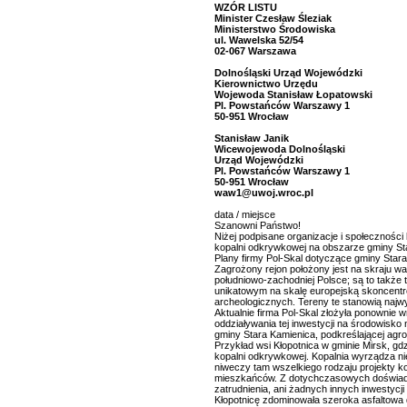
WZÓR LISTU
Minister Czesław Śleziak
Ministerstwo Środowiska
ul. Wawelska 52/54
02-067 Warszawa
Dolnośląski Urząd Wojewódzki
Kierownictwo Urzędu
Wojewoda Stanisław Łopatowski
Pl. Powstańców Warszawy 1
50-951 Wrocław
Stanisław Janik
Wicewojewoda Dolnośląski
Urząd Wojewódzki
Pl. Powstańców Warszawy 1
50-951 Wrocław
waw1@uwoj.wroc.pl
data / miejsce
Szanowni Państwo!
Niżej podpisane organizacje i społecznośc
kopalni odkrywkowej na obszarze gminy St
Plany firmy Pol-Skal dotyczące gminy Star
Zagrożony rejon położony jest na skraju 
południowo-zachodniej Polsce; są to także t
unikatowym na skalę europejską skoncentr
archeologicznych. Tereny te stanowią najw
Aktualnie firma Pol-Skal złożyła ponownie 
oddziaływania tej inwestycji na środowisko
gminy Stara Kamienica, podkreślającej agro
Przykład wsi Kłopotnica w gminie Mirsk, gdz
kopalni odkrywkowej. Kopalnia wyrządza ni
niweczy tam wszelkiego rodzaju projekty k
mieszkańców. Z dotychczasowych doświadcz
zatrudnienia, ani żadnych innych inwestycj
Kłopotnicę zdominowała szeroka asfaltowa 