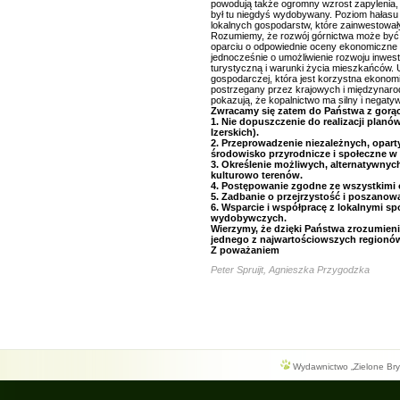
powodują także ogromny wzrost zapylenia, 
był tu niegdyś wydobywany. Poziom hałasu 
lokalnych gospodarstw, które zainwestowały
Rozumiemy, że rozwój górnictwa może być p
oparciu o odpowiednie oceny ekonomiczne i 
jednocześnie o umożliwienie rozwoju inwest
turystyczną i warunki życia mieszkańców. U
gospodarczej, która jest korzystna ekonomi
postrzegany przez krajowych i międzynarod
pokazują, że kopalnictwo ma silny i negaty
Zwracamy się zatem do Państwa z gorąc
1. Nie dopuszczenie do realizacji planó
Izerskich).
2. Przeprowadzenie niezależnych, opar
środowisko przyrodnicze i społeczne w 
3. Określenie możliwych, alternatywnyc
kulturowo terenów.
4. Postępowanie zgodne ze wszystkimi 
5. Zadbanie o przejrzystość i poszanow
6. Wsparcie i współpracę z lokalnymi s
wydobywczych.
Wierzymy, że dzięki Państwa zrozumieni
jednego z najwartościowszych regionów
Z poważaniem
Peter Spruijt, Agnieszka Przygodzka
Wydawnictwo „Zielone Bryg