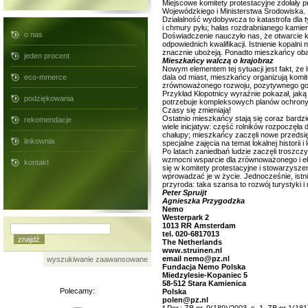
Miejscowe komitety protestacyjne zdołały 
Wojewódzkiego i Ministerstwa Środowiska.
Działalność wydobywcza to katastrofa dla 
i chmury pyłu; hałas rozdrabnianego kamien
o nas
Doświadczenie nauczyło nas, że otwarcie k
odpowiednich kwalifikacji. Istnienie kopal
znacznie ubożeją. Ponadto mieszkańcy obaw
jeden procent
Mieszkańcy walczą o krajobraz
Nowym elementem tej sytuacji jest fakt, że
eco-mmerce
dala od miast, mieszkańcy organizują komit
zrównoważonego rozwoju, pozytywnego gospod
Przykład Kłopotnicy wyraźnie pokazał, jaką 
podziękowania
potrzebuje kompleksowych planów ochrony i
Czasy się zmieniają!
Ostatnio mieszkańcy stają się coraz bardzie
rekomendacje
wiele inicjatyw: część rolników rozpoczęła 
chałupy; mieszkańcy zaczęli nowe przedsię
linkownia
specjalne zajęcia na temat lokalnej historii 
Po latach zaniedbań ludzie zaczęli troszczy
wzmocni wsparcie dla zrównoważonego i ek
kontakt
się w komitety protestacyjne i stowarzysz
wprowadzać je w życie. Jednocześnie, istni
przyroda: taka szansa to rozwój turystyki i 
Peter Spruijt
Agnieszka Przygodzka
Nemo
Westerpark 2
1013 RR Amsterdam
tel. 020-6817013
The Netherlands
www.struinen.nl
email nemo@pz.nl
wyszukiwanie zaawansowane
Fundacja Nemo Polska
Miedzylesie-Kopaniec 5
58-512 Stara Kamienica
Polecamy:
Polska
polen@pz.nl