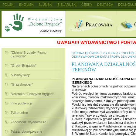
POLSKI
ENGLISH
ŚLŮNSKI
BIELARUSKI
ČESKY
DEUTSCH
DOLNOŁUŻ
MAGYAR
RUSKIJ
SLOVENSKY
UKRAINSKIJ
+
UWAGA!!!
WYDAWNICTWO I PORTAL
"Zielone Brygady. Pismo
/
/
STRONA GŁÓWNA
CZYTELNIA
"ZIELON
Ekologów"
ODKRYWKOWYCH KATASTROFĄ DLA UNI
PLANOWANA DZIAŁALNOŚ
"Green Brigades"
TERENÓW
"Zialony kraj"
PLANOWANA DZIAŁALNOŚĆ KOPALNI
IZERSKIEGO
"Grasshopper"
Na terenach położonych na północ od pasma
kulturowe.
Pośród względnie nienaruszonego krajobraz
Biblioteka "Zielonych Brygad"
kościołów, młynów, malowniczych wsi oraz l
naszego kontynentu, z dużym potencjałem t
Inne publikacje
Polski, istnieje duże poparcie dla projekt
kulturowej, zdrowotnej, wypoczynkowej i ag
które mogą zniweczyć wszelkie próby ochro
Tylko online
terenów. Trzy przykłady są znaczące:
1. Wieś Kłopotnica w gminie Mirsk. Okolic
Zapowiedzi wydawnicze
walczyli przeciw planom kopalni na drodze
2. Karpniki, w gminie Mysłakowice, w rejo
Miejscowej grupie protestacyjnej udało si
Teksty obcojęzyczne
3. W gminie Stara Kamienica, pomiędzy Chr