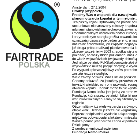
* Por.: ZB nr. 9(189)/2003, s. 1. ZB nr 1(181
Amsterdam, 27.1.2004
Drodzy przyjaciele,
Prosimy Was o wsparcie dla naszej wal
planom otwarcia kopalni w tym rejonie
Ten piękny rejon usytuowany na północ od 
stosunkowo nienaruszony rolniczy krajobraz
młynami, stanowiskami archeologicznymi, s
i monumentalnym ośrodkiem historii europe
i przyrodniczym stanęła groźba otwarcia kop
oznaczają rozpoczęcie badań terenu, a nast
naturalne środowisko, jak i wpłynie negatyw
już druga próba realizacji planów otwarcia 
złożony wcześniej w 2003 r., spotkał się z
pokazać, na wszystkich poziomach, nasz op
do władz wojewódzkich (wojewody dolnośląs
Jednakże ostatnio Pol-Skal ponownie złoży
wojewódzkie muszą podjąć decyzję o wydani
Po wygraniu pierwszej bitwy znów potrzebn
została jeszcze podjęta.
Wiele zależy od Was. Wasz list do polskich
Chcemy pokazać, że jesteśmy przeciwni zni
turystyki wiejskiej, ochrony przyrody, rosn
otwarcia kopalni. Jednak może to nie wyst
Fundacja Nemo, która jest jedną ze stron w 
Fundacja, która przez ostatnich kilka lat 
warunków lokalnych. Plany te są alternatyw
regionie.
Otrzymaliśmy już wiele wsparcia zarówno o
etapie walki. Jednak jeszcze nie wygraliś
Poprzez podpisanie i wysłanie załączonego 
międzynarodowa popiera lokalnych mieszka
Wasza pomoc jest bardzo cenna w podniesi
Dziękujemy!
Z serdecznymi pozdrowieniami
Fundacja Nemo Polska