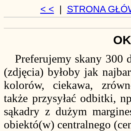
< <
|
STRONA GŁÓ
OK
Preferujemy skany 300 dp
(zdjęcia) byłoby jak najba
kolorów, ciekawa, zrów
także przysyłać odbitki, n
sąkadry z dużym margine
obiektó(w) centralnego (cen