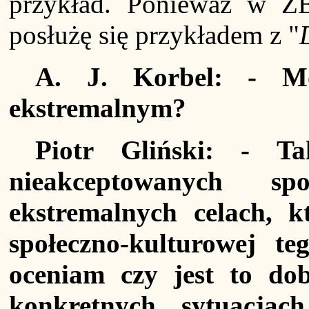
przykład. Ponieważ w Z
posłużę się przykładem z "
A. J. Korbel: - Mó
ekstremalnym?
Piotr Gliński: - Ta
nieakceptowanych s
ekstremalnych celach, k
społeczno-kulturowej t
oceniam czy jest to do
konkretnych sytuacjac