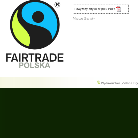
Powyższy artykuł w pliku PDF:
Marcin Gerwin
Wydawnictwo „Zielone Bryg