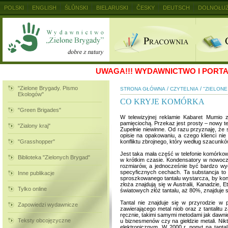
POLSKI
ENGLISH
ŚLŮNSKI
BIELARUSKI
ČESKY
DEUTSCH
DOLNOŁUŻ
MAGYAR
RUSKIJ
SLOVENSKY
UKRAINSKIJ
+
UWAGA!!!
WYDAWNICTWO I PORTAL
"Zielone Brygady. Pismo
/
/
STRONA GŁÓWNA
CZYTELNIA
"ZIELON
Ekologów"
CO KRYJE KOMÓRKA
"Green Brigades"
W telewizyjnej reklamie Kabaret Mumio
pamięciochą. Przekaz jest prosty – nowy t
"Zialony kraj"
Zupełnie niewinne. Od razu przyznaję, że 
opisie na opakowaniu, a czego klienci ni
"Grasshopper"
konfliktu zbrojnego, który według szacunków
Jest taka mała część w telefonie komórkowy
Biblioteka "Zielonych Brygad"
w krótkim czasie. Kondensatory w nowocze
rozmiarów, a jednocześnie być bardzo wyd
specyficznych cechach. Ta substancja to t
Inne publikacje
sproszkowanego tantalu wystarcza, by kond
złoża znajdują się w Australii, Kanadzie, 
Tylko online
światowych złóż tantalu, aż 80%, znajduje
Tantal nie znajduje się w przyrodzie w
Zapowiedzi wydawnicze
zawierającego metal niob oraz z tantalitu 
ręcznie, takimi samymi metodami jak dawnie
Teksty obcojęzyczne
u biznesmenów czy na giełdzie metali. Ni
elektronicznym. W 2000 r. popyt na tanta