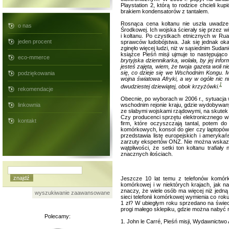
Playstation 2, którą to rodzice chcieli 
brakiem kondensatorów z tantalem.
Rosnąca cena koltanu nie uszła uwadze 
o nas
Środkowej. Ich wojska ścierały się przez wi
i koltanu. Po czystkach etnicznych w Rua
jeden procent
sprawców ludobójstwa. Jak się jednak okaz
zginęło więcej ludzi, niż w sąsiednim Sudan
książce Pieśń misji ujmuje to następując
eco-mmerce
brytyjska dziennikarka, wolała, by jej inf
jesteś zajęta, wiem, że twoja gazeta woli n
się, co dzieje się we Wschodnim Kongu. Mów
podziękowania
wojna światowa Afryki, a wy w ogóle nic n
1
dwudziestej dziewiątej, obok krzyżówki.
rekomendacje
Obecnie, po wyborach w 2006 r., sytuacja 
wschodnim rejonie kraju, gdzie wydobywany j
linkownia
ze słabymi wojskami rządowymi, na skutek cz
Czy producenci sprzętu elektronicznego wi
kontakt
firm, które oczyszczają tantal, potem d
komórkowych, konsol do gier czy laptopów 
przedstawia listę europejskich i amerykań
zarzuty ekspertów ONZ. Nie można wskazać,
wątpliwości, że setki ton koltanu trafi
znacznych ilościach.
Jeszcze 10 lat temu z telefonów komórko
komórkowej i w niektórych krajach, jak 
znaczy, że wiele osób ma więcej niż jedn
wyszukiwanie zaawansowane
sieci telefonii komórkowej wymienia co ro
1 zł? W ubiegłym roku sprzedano na świec
progi małego sklepiku, gdzie można nabyć n
Polecamy:
1. John le Carré, Pieśń misji, Wydawnictw