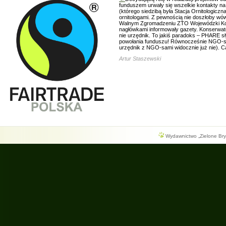
funduszem urwały się wszelkie kontakty n
(którego siedzibą była Stacja Ornitologic
ornitologami. Z pewnością nie doszłoby w
Walnym Zgromadzeniu ZTO Wojewódzki Konse
nagłówkami informowały gazety. Konserwato
nie urzędnik. To jakiś paradoks – PHARE s
powołania funduszu! Równocześnie NGO-sy,
urzędnik z NGO-sami widocznie już nie). 
Artur Staszewski
Wydawnictwo „Zielone Bryg