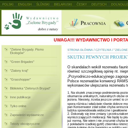
POLSKI
ENGLISH
ŚLŮNSKI
BIELARUSKI
ČESKY
DEUTSCH
DOLNOŁUŻ
MAGYAR
RUSKIJ
SLOVENSKY
UKRAINSKIJ
+
UWAGA!!!
WYDAWNICTWO I PORTAL
"Zielone Brygady. Pismo
/
/
STRONA GŁÓWNA
CZYTELNIA
"ZIELON
Ekologów"
SKUTKI PEWNYCH PROJE
"Green Brigades"
O skandalach wokół rezerwatu faun
"Zialony kraj"
również szczegółową opinię nt. niep
„Przyrodniczo-edukacyjnego zagosp
"Grasshopper"
Polsce rezerwatów konwencji RAMSAR
wykonawców ulepszania rezerwatu tej
Biblioteka "Zielonych Brygad"
1. Na skutek znacznego podniesienia pozio
obumarcia unikalnych, naturalnych olsów o
Inne publikacje
jeziora. Niestety, trzeba jeszcze umieć to
spora różnica i właściwie równie dobrze m
Tylko online
pan Konserwator zdał sobie chyba wreszcie
ludzka spowodowała widoczne i gwałtowne
2. Dokonały się inne zmiany i przekształceni
Zapowiedzi wydawnicze
wyniszczających melioracji. Nie będę tu pi
już normą. Nie wiem i nie zrozumie chyba t
Teksty obcojęzyczne
z pokładami rzadkiej gytti!) zbiornika reten
ziemią kolejne duże bagnisko w pobliżu ws