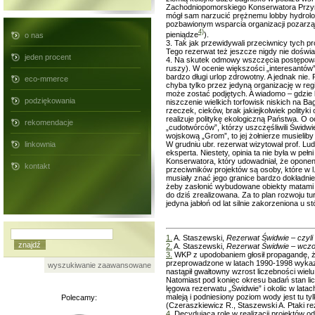
Zachodniopomorskiego Konserwatora Przyrod
mógł sam narzucić prężnemu lobby hydrol
pozbawionym wsparcia organizacji pozarząd
4)
pieniądze
).
o nas
3. Tak jak przewidywali przeciwnicy tych p
Tego rezerwat też jeszcze nigdy nie doświa
jeden procent
4. Na skutek odmowy wszczęcia postępowani
ruszy). W ocenie większości „interesantów”, 
bardzo długi urlop zdrowotny. A jednak ni
eco-mmerce
chyba tylko przez jedyną organizację w reg
może zostać podjętych. A wiadomo – gdzie k
podziękowania
niszczenie wielkich torfowisk niskich na B
rzeczek, cieków, brak jakiejkolwiek polityki
realizuje politykę ekologiczną Państwa. 
rekomendacje
„cudotwórców”, którzy uszczęśliwili Świdwi
wojskową „Grom”, to jej żołnierze musieliby
W grudniu ubr. rezerwat wizytował prof. L
linkownia
eksperta. Niestety, opinia ta nie była w pe
Konserwatora, który udowadniał, że oponenc
kontakt
przeciwników projektów są osoby, które w l
musiały znać jego granice bardzo dokładnie
żeby zasłonić wybudowane obiekty matami z 
do dziś zrealizowana. Za to plan rozwoju tu
jedyna jabłoń od lat silnie zakorzeniona u
1.
A. Staszewski,
Rezerwat Świdwie – czyli
2.
A. Staszewski,
Rezerwat Świdwie – wczora
3.
WKP z upodobaniem głosił propagandę, ż
przeprowadzone w latach 1990-1998 wykaza
wyszukiwanie zaawansowane
nastąpił gwałtowny wzrost liczebności wielu
Natomiast pod koniec okresu badań stan li
lęgowa rezerwatu „Świdwie” i okolic w lata
maleją i podniesiony poziom wody jest tu t
Polecamy:
(Czeraszkiewicz R., Staszewski A. Ptaki re
4.
Decydującą rolę w realizacji projektów 