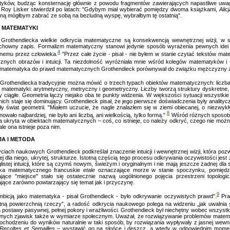
yków, budząc konsternację głównie z powodu fragmentów zawierających napastliwe uwa
 Roy Lisker stwierdził po latach: "Gdybym miał wybierać pomiędzy dwoma książkami,
Alic
edną mógłbym zabrać ze sobą na bezludną wyspę, wybrałbym tę ostatnią".
A MATEMATYKI
Grothendiecka wielkie odkrycia matematyczne są konsekwencją wewnętrznej wizji, w st
chowny zapis. Formalizm matematyczny stanowi jedynie sposób wyrażenia pewnych idei 
4
nemu przez człowieka.
"Przez całe życie - pisał - nie byłem w stanie czytać tekstów ma
znych obrazów i intuicji. Ta niezdolność wyróżniała mnie wśród kolegów matematyków i u
 matematyka do prawd matematycznych Grothendieck porównywał do związku mężczyzny z 
Grothendiecka tradycyjnie można mówić o trzech typach obiektów matematycznych: liczbac
 matematyki: arytmetyczny, metryczny i geometryczny. Liczby tworzą struktury dyskretne, 
ry ciągłe. Geometria łączy niejako oba te punkty widzenia. W większości sytuacji wszystkie
nich staje się dominujący. Grothendieck pisał, że jego pierwsze doświadczenia były analityc
ły świat geometrii. "Miałem uczucie, że nagle znalazłem się w ziemi obiecanej, o niezwyk
8
owało najbardziej, nie było ani liczbą, ani wielkością, tylko formą."
Wśród różnych sposobó
ra ukryta w obiektach matematycznych – coś, co istnieje, co należy odkryć, czego nie można
ale ona istnieje poza nim.
JA I METODA
ciach naukowych Grothendieck podkreślał znaczenie intuicji i wewnętrznej wizji, która po
ej dla niego, ukrytej, strukturze. Istotną częścią tego procesu odkrywania oczywistości jest
glistej intuicji, które są czymś nowym, świeżym i oryginalnym i nie mają jeszcze żadnej dl
yka matematycznego francuskie
etale
oznaczające morze w stanie spoczynku, pomiędz
jące "miejsce" stało się ostatecznie nazwą uogólnionego pojęcia przestrzeni topolo
jące zarówno powtarzający się temat jak i przyczynę.
9
mbicją jako matematyka - pisał Grothendieck - było odkrywanie oczywistych prawd".
Pra
ntną powierzchnią rzeczy”, a radość odkrycia naukowego polega na widzeniu „jak uwalnia s
postawy pasywnej, pełnej pokory i wrażliwości. Grothendieck był niechętny wobec wszyst
nych zjawisk także w wymiarze społecznym. Uważał, że rozwiązywanie problemów matemat
dochodzeniu do wyników naturalnie w taki sposób, by rozwiązania wypływały z jasnej wewn
Recoltes et Semailles
– wystawić go na słońce i deszcz, a wtedy w odpowiednim momenc