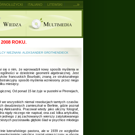
...»
ÓRNOŁUŻYCKI
ITALIANO
LITEWSKI
2008 ROKU.
LCY NIEZNANI: ALEKSANDER GROTHENDIECK
i się o nim, że wprowadził nowy sposób myślenia w
gólności w dziedzinie geometrii algebraicznej. Jest
tyków francuskich Bourbaki, znaną ze strukturalnego
abstrakcyjny sposób myślenia wzniesiony przez niego
lku miesięcy.
icznej. Od ponad 15 lat żyje w pustelni w Pirenejach,
.
iał we wszystkich niemal rewolucjach tamtych czasów.
tach dwudziestych zamieszkał w Berlinie, gdzie poznał
ę Aleksandra. Pracował wtedy jako uliczny fotograf,
a nigdy niczego nie napisał, ona zaś kilka artykułów,
tem jednego z jej zachowanych wierszy zatytułowanego
dziestych pozostawiła głęboki ślad w psychice młodego
inie luterańskiego pastora, ale w 1939 ze względów
rewolucjonistę i wkrótce został umieszczony w obozie