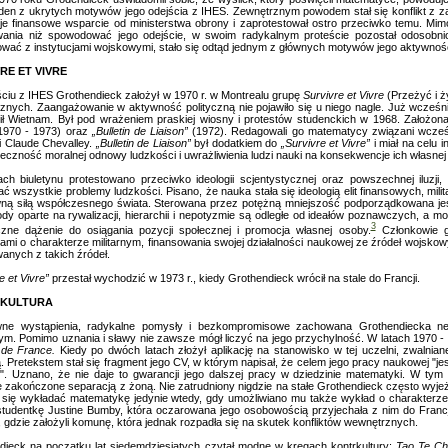
eden z ukrytych motywów jego odejścia z IHES. Zewnętrznym powodem stał się konflikt z zał
je finansowe wsparcie od ministerstwa obrony i zaprotestował ostro przeciwko temu. M
wania niż spowodować jego odejście, w swoim radykalnym proteście pozostał odosobnion
ować z instytucjami wojskowymi, stało się odtąd jednym z głównych motywów jego aktywności
RE ET VIVRE
ściu z IHES Grothendieck założył w 1970 r. w Montrealu grupę
Survivre et Vivre
(Przeżyć i ży
cznych. Zaangażowanie w aktywność polityczną nie pojawiło się u niego nagle. Już wcześn
ił Wietnam. Był pod wrażeniem praskiej wiosny i protestów studenckich w 1968. Założo
1970 - 1973) oraz
„Bulletin de Liaison”
(1972). Redagowali go matematycy związani wcześn
i Claude Chevalley.
„Bulletin de Liaison”
był dodatkiem do
„Survivre et Vivre”
i miał na celu 
eczność moralnej odnowy ludzkości i uwrażliwienia ludzi nauki na konsekwencje ich własnej
ch biuletynu protestowano przeciwko ideologii scjentystycznej oraz powszechnej iluzji,
ć wszystkie problemy ludzkości. Pisano, że nauka stała się ideologią elit finansowych, milit
ną siłą współczesnego świata. Sterowana przez potężną mniejszość podporządkowana jest 
ody oparte na rywalizacji, hierarchii i nepotyzmie są odległe od ideałów poznawczych, a m
3
czne dążenie do osiągania pozycji społecznej i promocja własnej osoby.
Członkowie g
cjami o charakterze militarnym, finansowania swojej działalności naukowej ze źródeł wojsko
anych z takich źródeł.
e et Vivre”
przestał wychodzić w 1973 r., kiedy Grothendieck wrócił na stale do Francji.
KULTURA
wne wystąpienia, radykalne pomysły i bezkompromisowe zachowana Grothendiecka ne
m. Pomimo uznania i sławy nie zawsze mógł liczyć na jego przychylność. W latach 1970 - 1
 de
France.
Kiedy po dwóch latach złożył aplikację na stanowisko w tej uczelni, zwalnia
Pretekstem stał się fragment jego CV, w którym napisał, że celem jego pracy naukowej "jes
e". Uznano, że nie daje to gwarancji jego dalszej pracy w dziedzinie matematyki. W tym
e zakończone separacją z żoną. Nie zatrudniony nigdzie na stałe Grothendieck często wyj
 się wykładać matematykę jedynie wtedy, gdy umożliwiano mu także wykład o charakter
studentkę Justine Bumby, która oczarowana jego osobowością przyjechała z nim do Francj
 gdzie założyli komunę, która jednak rozpadła się na skutek konfliktów wewnętrznych.
dieck na początku lat siedemdziesiątych czytał modne w kręgach kontrkultury:
Tao Te Ch