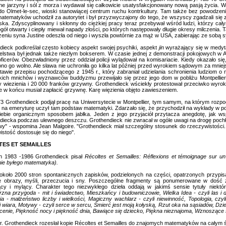
e jarzyny i sól z morza i wydawał się całkowicie usatysfakcjonowany nową pasją życia. W 
 do Olmet-le-sec, wioski stanowiącej centrum ruchu kontrkultury. Tam także bez powodzen
atematyków uchodził za autorytet i był przyzwyczajony do tego, że wszyscy zgadzali się z
ska. Zdyscyplinowany i skłonny do ciężkiej pracy teraz przebywał wśród ludzi, którzy całym
gół otwarty i ciepły miewał napady złości, po których następowały długie okresy milczenia. 
zeniu syna Justine odeszła od niego i wyszła powtórnie za mąż w USA, zabierając ze sobą s
dieck podkreślał często kobiecy aspekt swojej psychiki, aspekt
jin
wyrażający się w medytac
elstwa był jednak także niezłym bokserem. W czasie jednej z demonstracji pokojowych w Aw
ficerów. Obezwładniony przez oddział policji wylądował na komisariacie. Kiedy okazało s
no go wolno. Ale sława nie uchroniła go kilka lat później przed wyrokiem sądowym za mniej
tawie przepisu pochodzącego z 1945 r., który zabraniał udzielania schronienia ludziom o 
kich mnichów i wyznawców buddyzmu przewijało się przez jego dom w pobliżu Montpellie
y wiezienia i 20 000 franków grzywny. Grothendieck wściekły protestował przeciwko wyro
le w końcu musiał zapłacić grzywnę. Karę więzienia objęto zawieszeniem.
73 Grothendieck podjął pracę na Uniwersytecie w Montpellier, tym samym, na którym rozp
a na emeryturę uczył tam podstaw matematyki. Zdarzało się, że przychodził na wykłady w 
iebie organicznym sposobem jabłka. Jeden z jego przyjaciół przytacza anegdotę, jak w
diecka podczas ulewnego deszczu. Grothendieck nie zwracał w ogóle uwagi na drogę pochło
wy" - wspomina Jean Malgoire. "Grothendieck miał szczególny stosunek do rzeczywistości. 
stość dostosuje się do niego".
TES ET SEMAILLES
h 1983 -1986 Grothendieck pisał
Récoltes et Semailles: Réflexions et témoignage sur un
nie byłego matematyka).
 około 2000 stron spontanicznych zapisków, podzielonych na części, opatrzonych przypis
e obrazy, myśli, przeczucia i sny. Poszczególne fragmenty są ponumerowane w dość z
jący i mylący. Charakter tego niezwykłego dzieła oddają w jakimś sensie tytuły niekt
zna przygoda - mit i świadectwo, Mieszkańcy i budowniczowie, Wielka Idea - czyli las i d
a - małżeństwo liczby i wielkości, Magiczny wachlarz - czyli niewinność, Topologia, czyli
 wiara, Motywy - czyli serce w sercu, Śmierć jest moją kołyską, Rzut oka na sąsiadów, Dziec
enie, Piękność nocy i piękność dnia, Bawiące się dziecko, Piękna nieznajoma, Wznoszące 
r. Grothendieck rozesłał kopie Récoltes et Semailles do znajomych matematyków na całym ś