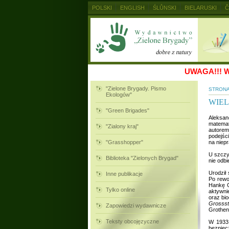
POLSKI
ENGLISH
ŚLŮNSKI
BIELARUSKI
Č
MAGYAR
RUSKIJ
SLOVENSKY
UKRAINSKIJ
UWAGA!!!
W
"Zielone Brygady. Pismo
STRON
Ekologów"
WIEL
"Green Brigades"
Aleksan
matemat
"Zialony kraj"
autorem
podejśc
"Grasshopper"
na niep
U szczyt
Biblioteka "Zielonych Brygad"
nie odbi
Urodził
Inne publikacje
Po rewol
Hankę G
Tylko online
aktywnie
oraz bi
Grossst
Zapowiedzi wydawnicze
Grothen
Teksty obcojęzyczne
W 1933 
bezpiec