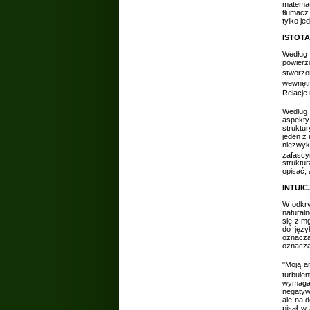
matemat
tłumacz
tylko j
ISTOT
Według 
powierz
stworzo
wewnętr
Relacje
Według 
aspekty
struktu
jeden z 
niezwyk
zafascyn
struktu
opisać, 
INTUIC
W odkry
naturaln
się z m
do jęz
oznacza
oznacza
"Moją a
turbule
wymaga 
negatyw
ale na 
pisał w