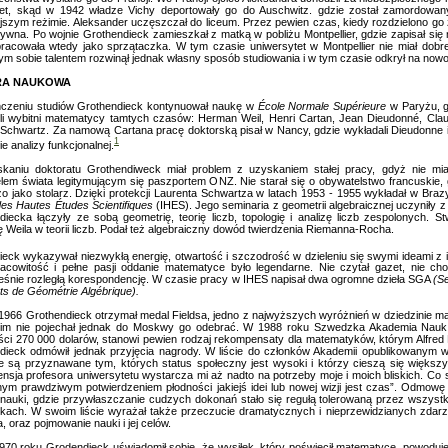
et, skąd w 1942 władze Vichy deportowały go do Auschwitz. gdzie został zamordowany
ejszym reżimie. Aleksander uczęszczał do liceum. Przez pewien czas, kiedy rozdzielono go
tywna. Po wojnie Grothendieck zamieszkał z matką w pobliżu Montpellier, gdzie zapisał się
racowała wtedy jako sprzątaczka. W tym czasie uniwersytet w Montpellier nie miał dobr
ym sobie talentem rozwinął jednak własny sposób studiowania i w tym czasie odkrył na nowo
RA NAUKOWA
czeniu studiów Grothendieck kontynuował naukę w
École Normale Supérieure
w Paryżu, g
li wybitni matematycy tamtych czasów: Herman Weil, Henri Cartan, Jean Dieudonné, Claud
 Schwartz. Za namową Cartana pracę doktorską pisał w Nancy, gdzie wykładali Dieudonne 
1
ie analizy funkcjonalnej.
kaniu doktoratu Grothendiweck miał problem z uzyskaniem stałej pracy, gdyż nie mi
lem świata legitymującym się paszportem ONZ. Nie starał się o obywatelstwo francuskie, g
o jako stolarz. Dzięki protekcji Laurenta Schwartza w latach 1953 - 1955 wykładał w Brazy
 des Hautes Études Scientifiques
(IHES). Jego seminaria z geometrii algebraicznej uczyniły z
diecka łączyły ze sobą geometrię, teorię liczb, topologię i analizę liczb zespolonych. S
 Weila w teorii liczb. Podał też algebraiczny dowód twierdzenia Riemanna-Rocha.
ieck wykazywał niezwykłą energię, otwartość i szczodrość w dzieleniu się swymi ideami z 
acowitość i pełne pasji oddanie matematyce było legendarne. Nie czytał gazet, nie ch
eśnie rozległą korespondencję. W czasie pracy w IHES napisał dwa ogromne dzieła SGA
(S
ts de Géométrie Algébrique).
1966 Grothendieck otrzymał medal Fieldsa, jedno z najwyższych wyróżnień w dziedzinie m
im nie pojechał jednak do Moskwy go odebrać. W 1988 roku Szwedzka Akademia Nauk 
ci 270 000 dolarów, stanowi pewien rodzaj rekompensaty dla matematyków, którym Alfred N
dieck odmówił jednak przyjęcia nagrody. W liście do członków Akademii opublikowanym 
 są przyznawane tym, których status społeczny jest wysoki i którzy cieszą się większy
ensja profesora uniwersytetu wystarcza mi aż nadto na potrzeby moje i moich bliskich. Co
nym prawdziwym potwierdzeniem płodności jakiejś idei lub nowej wizji jest czas”. Odmowę
 nauki, gdzie przywłaszczanie cudzych dokonań stało się regułą tolerowaną przez wszystk
kach. W swoim liście wyrażał także przeczucie dramatycznych i nieprzewidzianych zdar
, oraz pojmowanie nauki i jej celów.
970 roku Grodendieck uświadomił sobie, że wysiłek, który poświęcił matematyce, powoduj