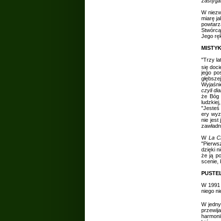
zastyga
W niezw
miarę ja
powtarza
Stwórcą
Jego ręk
MISTY
"Trzy l
się doci
jego po
głębsze
Wyjaśnie
czyli d
że Bóg 
ludzkie
"Jesteś
ery wyz
nie jes
zawładnę
W
La C
"Pierws
dzięki 
że ją po
scenie,
PUSTE
W 1991 
niego ni
W jednym
przewij
harmonii