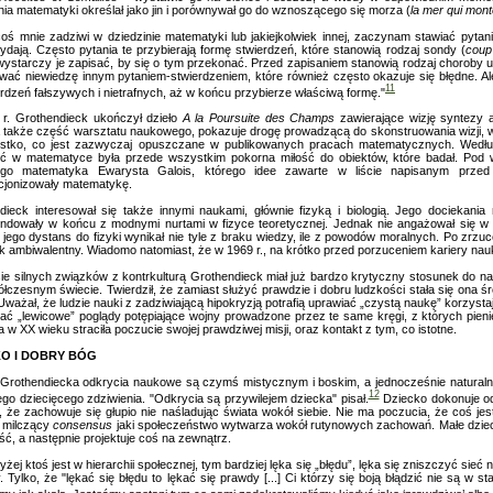
nia matematyki określał jako jin i porównywał go do wznoszącego się morza (
la mer qui mont
coś mnie zadziwi w dziedzinie matematyki lub jakiejkolwiek innej, zaczynam stawiać pytani
wydają. Często pytania te przybierają formę stwierdzeń, które stanowią rodzaj sondy (
coup
wystarczy je zapisać, by się o tym przekonać. Przed zapisaniem stanowią rodzaj choroby 
wać niewiedzę innym pytaniem-stwierdzeniem, które również często okazuje się błędne. Ale 
11
rdzeń fałszywych i nietrafnych, aż w końcu przybierze właściwą formę."
r. Grothendieck ukończył dzieło
A la Poursuite des Champs
zawierające wizję syntezy al
 także część warsztatu naukowego, pokazuje drogę prowadzącą do skonstruowania wizji, wszy
stko, co jest zazwyczaj opuszczane w publikowanych pracach matematycznych. Według Al
ęć w matematyce była przede wszystkim pokorna miłość do obiektów, które badał. Pod w
ego matematyka Ewarysta Galois, którego idee zawarte w liście napisanym przed 
cjonizowały matematykę.
dieck interesował się także innymi naukami, głównie fizyką i biologią. Jego dociekania
ndowały w końcu z modnymi nurtami w fizyce teoretycznej. Jednak nie angażował się w 
a jego dystans do fizyki wynikał nie tyle z braku wiedzy, ile z powodów moralnych. Po zrzu
k ambiwalentny. Wiadomo natomiast, że w 1969 r., na krótko przed porzuceniem kariery nauko
ie silnych związków z kontrkulturą Grothendieck miał już bardzo krytyczny stosunek do nau
czesnym świecie. Twierdził, że zamiast służyć prawdzie i dobru ludzkości stała się ona śr
Uważał, że ludzie nauki z zadziwiającą hipokryzją potrafią uprawiać „czystą naukę” korzyst
ać „lewicowe” poglądy potępiające wojny prowadzone przez te same kręgi, z których pien
w XX wieku straciła poczucie swojej prawdziwej misji, oraz kontakt z tym, co istotne.
KO I DOBRY BÓG
Grothendiecka odkrycia naukowe są czymś mistycznym i boskim, a jednocześnie naturalny
12
go dziecięcego zdziwienia. "Odkrycia są przywilejem dziecka" pisał.
Dziecko dokonuje odk
o, że zachowuje się głupio nie naśladując świata wokół siebie. Nie ma poczucia, że coś jes
e milczący
consensus
jaki społeczeństwo wytwarza wokół rutynowych zachowań. Małe dziec
ć, a następnie projektuje coś na zewnątrz.
yżej ktoś jest w hierarchii społecznej, tym bardziej lęka się „błędu”, lęka się zniszczyć si
. Tylko, że "lękać się błędu to lękać się prawdy [...] Ci którzy się boją błądzić nie są w