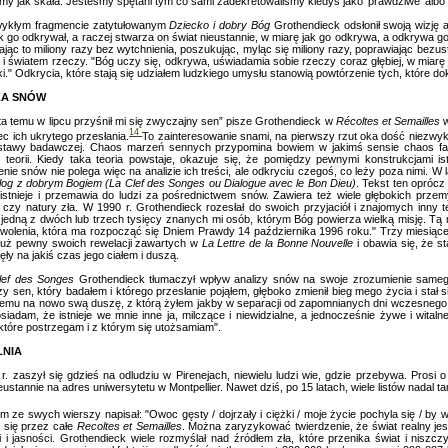
my jak skała. Jesteśmy spętani tym co sami zadekretowaliśmy kiedyś jako ‘prawdziwe’ albo
ykłym fragmencie zatytułowanym
Dziecko i dobry Bóg
Grothendieck odsłonił swoją wizję 
k go odkrywał, a raczej stwarza on świat nieustannie, w miarę jak go odkrywa, a odkrywa go
jąc to miliony razy bez wytchnienia, poszukując, myląc się miliony razy, poprawiając bezust
 i światem rzeczy. "Bóg uczy się, odkrywa, uświadamia sobie rzeczy coraz głębiej, w miarę 
i." Odkrycia, które stają się udziałem ludzkiego umysłu stanowią powtórzenie tych, które do
KA SNÓW
ata temu w lipcu przyśnił mi się zwyczajny sen” pisze Grothendieck w
Récoltes et Semailles
w
14
ec ich ukrytego przesłania.
To zainteresowanie snami, na pierwszy rzut oka dość niezwyk
stawy badawczej. Chaos marzeń sennych przypomina bowiem w jakimś sensie chaos fak
j teorii. Kiedy taka teoria powstaje, okazuje się, że pomiędzy pewnymi konstrukcjami ist
nie snów nie polega więc na analizie ich treści, ale odkryciu czegoś, co leży poza nimi. W
ialog z dobrym Bogiem (La Clef des Songes ou
Dialogue avec le Bon Dieu)
. Tekst ten opróc
istnieje i przemawia do ludzi za pośrednictwem snów. Zawiera też wiele głębokich przem
j, czy natury zła. W 1990 r. Grothendieck rozesłał do swoich przyjaciół i znajomych inny 
 jedną z dwóch lub trzech tysięcy znanych mi osób, którym Bóg powierza wielką misję. Tą mi
wolenia, która ma rozpocząć się Dniem Prawdy 14 października 1996 roku." Trzy miesiące p
t już pewny swoich rewelacji zawartych w
La Lettre de la Bonne Nouvelle
i obawia się, że st
ły na jakiś czas jego ciałem i duszą.
lef des Songes
Grothendieck tłumaczył wpływ analizy snów na swoje zrozumienie samego s
zy sen, który badałem i którego przesłanie pojąłem, głęboko zmienił bieg mego życia i sta
niemu na nowo swą duszę, z którą żyłem jakby w separacji od zapomnianych dni wczesnego
siadam, że istnieje we mnie inne ja, milczące i niewidzialne, a jednocześnie żywe i witaln
 które postrzegam i z którym się utożsamiam".
LNIA
r. zaszył się gdzieś na odludziu w Pirenejach, niewielu ludzi wie, gdzie przebywa. Prosi o
eustannie na adres uniwersytetu w Montpellier. Nawet dziś, po 15 latach, wiele listów nadal t
 ze swych wierszy napisał: "Owoc gęsty / dojrzały i ciężki / moje życie pochyla się / by wr
a się przez całe
Recoltes et Semailles
. Można zaryzykować twierdzenie, że świat realny j
 i jasności. Grothendieck wiele rozmyślał nad źródłem zła, które przenika świat i niszczy h