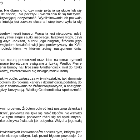
e
).
a. Nie dbam o to, czy moje pytania są głupie lub się
 de sonde
). Na początku twierdzenia te są fałszywe,
ukrywającej oczywistość. Wyeliminowanie ich pozwala
intuicja jest zawsze słuszna i stopniowo wyłania się
gebry i teorii toposu. Praca ta jest nietypowa, gdyż
stkie ślepe zaułki, inspiracje, fałszywe tropy, czyli
lyn Jackson, autorki jego biografii, źródłem jego
zględem śmiałości wizji jest porównywany do XVIII
pojedynkiem, w którym zginął następnego dnia,
 nad naturą przestrzeni oraz idee na temat symetrii
prace teoretyczne związane z fizyką. Według Pierre
ceniu bomby na Hiroszimę Grothendieck miał do fizyki
wej, zainteresował się biologią molekularną.
ki w ogóle, zwłaszcza w tym kształcie, jaki dominuje
odkiem do robienia kariery i działalnością podobną do
ając z finansowania ze źródeł wojskowych, a następnie
iędzy korzystają. Według Grothendiecka społeczność
m i prostym. Źródłem odkryć jest postawa dziecka i
ryć, ponieważ nie lęka się robić błędów, nie wstydzi
t w złym smaku, ponieważ różni się od opinii innych.
ko odkrywa świat tak jak oddycha. Wdycha jego całą
eć niewidzialnych konwenansów społecznym, którymi jest
 stanie niczego odkryć. Lęk przed błędem powoduje, że
13