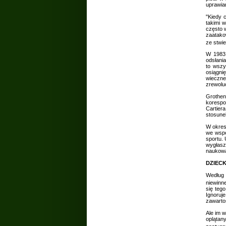
uprawia
"Kiedy 
takimi 
często 
zaatako
ze stwie
W 1983 
odsłania
to wszy
osiągni
wieczn
zrewolu
Grothen
korespo
Cartier
stosune
W okres
we współ
sportu. 
wygłasz
naukowa 
DZIEC
Według 
niewinne
się teg
Ignoruj
zawartoś
Ale im w
oplątany