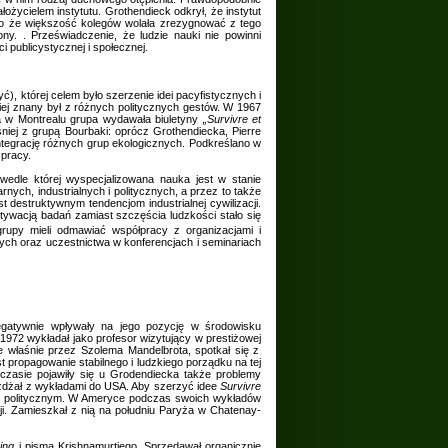
ożycielem instytutu. Grothendieck odkrył, że instytut
imo że większość kolegów wolała zrezygnować z tego
y. . Przeświadczenie, że ludzie nauki nie powinni
 publicystycznej i społecznej.
ć), której celem było szerzenie idei pacyfistycznych i
iej znany był z różnych politycznych gestów. W 1967
na w Montrealu grupa wydawała biuletyny
„Survivre et
iej z grupą Bourbaki: oprócz Grothendiecka, Pierre
integrację różnych grup ekologicznych. Podkreślano w
 pracy.
 wedle której wyspecjalizowana nauka jest w stanie
arnych, industrialnych i politycznych, a przez to także
destruktywnym tendencjom industrialnej cywilizacji.
otywacją badań zamiast szczęścia ludzkości stało się
rupy mieli odmawiać współpracy z organizacjami i
wych oraz uczestnictwa w konferencjach i seminariach
gatywnie wpływały na jego pozycję w środowisku
972 wykładał jako profesor wizytujący w prestiżowej
ne właśnie przez Szolema Mandelbrota, spotkał się z
t propagowanie stabilnego i ludzkiego porządku na tej
 czasie pojawiły się u Grodendiecka także problemy
eżdżał z wykładami do USA. Aby szerzyć idee
Survivre
ze politycznym. W Ameryce podczas swoich wykładów
i. Zamieszkał z nią na południu Paryża w Chatenay-
ing
i pisma Krishnamurtiego. Sprzedawał organicznie