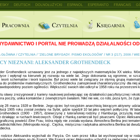
ESKY
DEUTSCH
DOLNOŁUŻYCKI
ESPANOL
ESPERANTO
FRANCAIS
G
+
YDAWNICTWO I PORTAL NIE PROWADZĄ DZIAŁALNOŚCI OD 
/
/
/
/
A GŁÓWNA
CZYTELNIA
"ZIELONE BRYGADY. PISMO EKOLOGÓW"
NR 3 (217), 2006
WIE
CY NIEZNANI: ALEKSANDER GROTHENDIECK
der Grothendieck uznawany jest za jednego z największych matematyków XX wieku. Mów
yce i wpłynął na kierunek jej rozwoju na wiele lat. Jego dokonania są ogromne, w szcze
 teorii schematów i teorii toposów. Był przez wiele lat związany ze słynną grupą matema
ia do problemów matematycznych. Grothendiecka zainspirował charakterystyczny dla niej 
rawdopodobny poziom ogólności. Większość swoich idei odkrył w 1958 roku na przestrzeni ki
u sławy zrezygnował z kariery naukowej poświęcając się działalności pacyfistycznej i ekolog
era poczty, unika kontaktów z zewnętrznym światem. Nikt nie wie, co robi, poza tym, że żyje
 się 28 marca 1928 w Berlinie. Jego ojciec był rosyjskim anarchistą biorącym aktywny udz
ucji 1905 roku został zesłany na Sybir, gdzie spędził 10 lat jako więzień polityczny. W la
rothendieck (1900 - 1957), dziewczynę z luterańskiej rodziny z Hamburga, przyszłą matk
 działając w ruchach lewicowych. Oboje z Hanką zamierzali być pisarzami. Ojciec Aleksandr
ograficzną powieść
Eine Frau
, która nigdy nie została wydana. Atmosfera Berlina jest tema
adtnächtliches (Metropolia nocą).
. Ciężka, mistyczna i radykalna atmosfera Berlina lat dwu
diecka.
rodzice Aleksandra wyjechali do Paryża. On sam przez kilka lat wychowywał się w rodz
zeństwa wysłano go do Francji. We Francji ojciec Aleksandra uchodził za niebezpiecznego 