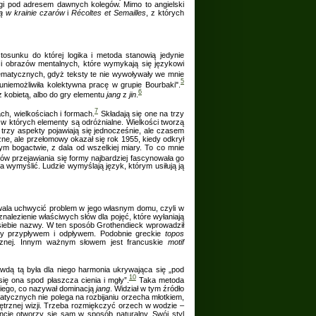
gi pod adresem dawnych kolegów. Mimo to angielski
ją w
krainie czarów
i
Récoltes et Semailles
, z których
osunku do której logika i metoda stanowią jedynie
i obrazów mentalnych, które wymykają się językowi
tematycznych, gdyż teksty te nie wywoływały we mnie
5
niemożliwiła kolektywna pracę w grupie Bourbaki".
6
kobietą, albo do gry elementu
jang
z
jin
.
7
h, wielkościach i formach.
Składają się one na trzy
w których elementy są odróżnialne. Wielkości tworzą
 trzy aspekty pojawiają się jednocześnie, ale czasem
zne, ale przełomowy okazał się rok 1955, kiedy odkrył
łym bogactwie, z dala od wszelkiej miary. To co mnie
w przejawiania się formy najbardziej fascynowała go
 wymyślić. Ludzie wymyślają język, którym usiłują ją
zwala uchwycić problem w jego własnym domu, czyli w
 znalezienie właściwych słów dla pojęć, które wyłaniają
a siebie nazwy. W ten sposób Grothendieck wprowadził
y przypływem i odpływem. Podobnie greckie
topos
gicznej. Innym ważnym słowem jest francuskie
motif
wdą tą była dla niego harmonia ukrywająca się „pod
10
ię ona spod płaszcza cienia i mgły”.
Taka metoda
kiego, co nazywał dominacją
jang
. Widział w tym źródło
ycznych nie polega na rozbijaniu orzecha młotkiem,
ętrznej wizji. Trzeba rozmiękczyć orzech w wodzie –
ie otworzy się sam w sposób naturalny. Swój styl