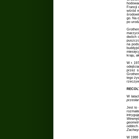
hodowan
Francji
wśród m
środowi
go. Na o
po urod
Grothen
marzyci
dwóch o
puszczo
na pods
buddyjs
miesięc
kraju, a
W r. 19
odejści
przez s
Grothen
tego ży
rzeczywi
RECOL
W latac
przesła
Jest to
rozmait
intrygu
Wewnętr
geometri
oddech i
Zachwyc
W 1988 