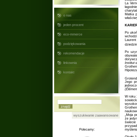
La Vern
łagodni
charyta
Matka p
o nas
właściw
jeden procent
KARIE
Po ukoń
eco-mmerce
wchodzi
Laurent
podziękowania
dziedzin
Po uzys
rekomendacje
obywate
dorywcz
Institut
linkownia
Grothen
Hipotezę
kontakt
Grotend
Jego pr
jednocz
(Élémen
W roku 
sowieck
wysokoś
Grothen
naukowe
„Moja p
wyszukiwanie zaawansowane
że jedy
świecie
przypad
Polecamy:
myślenia
Około 1