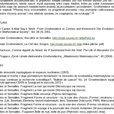
 działaniom przypisywał fakt, iż prędkość światła zamiast 300 000 km/sec wynosi 299 887 
ndywidualnym, wtedy nasze myśli stanowią tylko zapis śladów, które po sobie zostawia
udzkie staje się pewnym świadectwem prawdy, jej przykładem i przesłaniem. Grothendieck 
es
napisał: "Pewnej nocy zrozumiałem, że pragnienie poznania i moc poznania i odkrywani
16
które chcemy poznać i ono właśnie sprawia, że znajdujemy, nie szukając".
ATURA
re Cartier, A Mad Day's Work:
From Grothendieck to Connes and Kontsevich.The Evolution 
n Mathematical Society”
, Vol. 38 (4) 2001.
ander Grothendieck,
Recoltes et Semailles
,
http://math.jussieu.fr/~leila/RetS.ps
ander Grothendieck,
La Clef des Songes
,
http://math.jussieu.fr/~leila
(kilka plików .pdf)
n Jackson,
Comme Appelé du Néant. As If Summoned from the Void: The Life of Alexandre
Gro
 Pragacz,
Życie i dzieło Aleksandra Grothendiecka, „Wiadomości Matematyczne”
, 40 (2004)
SY
its tensoriels topologiques et espaces nucléaires (1953).
rastuje to trochę z jego późniejszym dystansem i w stosunku do środowiska matematyków i 
n-nous continuer la recherche scientifique?, “Bulletin de Liaison” No. 14. Groethendieck w
zyki jądrowej CERN w Szwajcarii w styczniu 1972 r.
ltes et Semailles. Fragment La mer qui monte (Wznoszące się morze).
ltes et Semailles. Fragment La mer qui monte (Wznoszące się morze).
tes et Semailles. Fragment Belle unconue (Piękna nieznajoma).
tes et Semailles. Fragment Forme et structure - ou la voie des choses (Forma i struktura,
na. Zob. Bourbaki, Elementy historii matematyki, tłum. Stanisław Dobrzycki, PWN, Warszawa
tes et Semailles. Fragment Forme et structure - ou la voie des choses (Forma i struktura, cz
ltes et Semailles. Fragment Un voyage à la poursuite des choses évidentes (W poszukiwani
ltes et Semailles. Fragment Belle de nuit, belle de jour (Piękność nocy, piękność dnia).