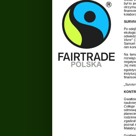
był to j
otrzymu
finanso
kolabor
SURVIV
Po odej
ekologi
odwiedz
Vivre”
(
Samuel 
nim koni
Na łama
rozwiąza
negatyw
Jej met
egoisty
instytu
finansow
„Survivr
KONTR
Gwałto
naukowy
College
odmową. 
planeci
rodzinn
zgadzał
poznał 
Malabry,
Grothen