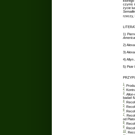
którego
czymś i
życie l
Semaill
rzeczy, 
LITER
1) Pier
America
2) Alex
3) Alex
4) Ally
5) Piotr
PRZYPI
1
. Produ
2
. Kont
3
. Allo
badań fi
4
. Reco
5
. Reco
6
. Recol
7
. Recol
od Plato
8
. Recol
9
. Reco
10
. Reco