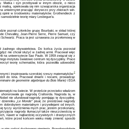
. Matka i syn przebywali w innym obozie, o nieco
 z matką, opiekowała się nim szwajcarska organizacja
 na uniwersytet pracując dorywczo przy zbiorach win.
ej opinii w środowisku matematyków. Grothendieck z
 samodzielnie teorię miary Lesbegue'a.
dzie poznał członków grupy Bourbaki, w skład której
e Chevalley, Jean-Pierre Serre, Pierre Samuel, czy
i Schwartz. Praca ta jest uznawana za przełomową w
ał żadnego obywatelstwa. Do końca życia pozostał
dyż nie chciał służyć w żadnej armii. Pracował więc
lii na uniwersytecie Sao Paulo. W 1959 związał się z
 tego instytutu światowe centrum tej dyscypliny. Prace
tworzył teorię schematów, która pozwoliła udowodnić
2
innymi i inspirowaniu szerokiej rzeszy matematyków.
odził do kina. Pracował dniami i nocami, prowadząc
eminaire de
geometrie algebrique du Bois Marie)
i EGA
atematyki na świecie. W proteście przeciwko władzom
uhonorowała go nagrodą Crafoorda. Nagroda ta, w
obel nie ufundował nagrody pomijając tę dyscyplinę.
w dzienniku
„Le Monde”
pisał, że prestiżowe nagrody
m dobrobytem materialnym i przywilejami od innych.
 się tyczy wyróżnienia mych prac, jestem przekonany,
 przyjęcia nagrody tłumaczył także nieuczciwością w
ich, nawet w najbardziej oczywistych i drastycznych
zeń, które przed końcem wieku miały zmienić sposób
e w nim rodzaj duchowego otępienia. Prawdopodobnie