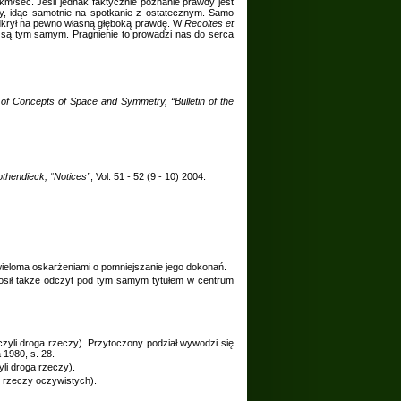
km/sec. Jeśli jednak faktycznie poznanie prawdy jest
my, idąc samotnie na spotkanie z ostatecznym. Samo
odkrył na pewno własną głęboką prawdę. W
Recoltes et
a są tym samym. Pragnienie to prowadzi nas do serca
of
Concepts of Space and Symmetry, “Bulletin of the
thendieck, “Notices”
, Vol. 51 - 52 (9 - 10) 2004.
wieloma oskarżeniami o pomniejszanie jego dokonań.
ygłosił także odczyt pod tym samym tytułem w centrum
 czyli droga rzeczy). Przytoczony podział wywodzi się
 1980, s. 28.
yli droga rzeczy).
u rzeczy oczywistych).