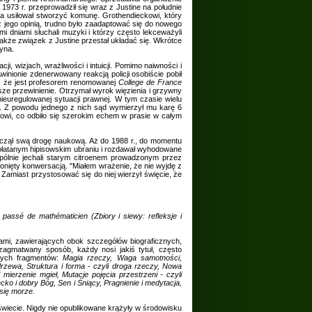
1973 r. przeprowadził się wraz z Justine na południe
ia usiłował stworzyć komunę. Grothendieckowi, który
 jego opinią, trudno było zaadaptować się do nowego
i dniami słuchali muzyki i którzy często lekceważyli
Także związek z Justine przestał układać się. Wkrótce
yna.
ji, wizjach, wrażliwości i intuicji. Pomimo naiwności i
inionie zdenerwowany reakcją policji osobiście pobił
ię, że jest profesorem renomowanej
College de France
sze przewinienie. Otrzymał wyrok więzienia i grzywny
nieuregulowanej sytuacji prawnej. W tym czasie wielu
r. Z powodu jednego z nich sąd wymierzył mu karę 6
kowi, co odbiło się szerokim echem w prasie w całym
oczął swą drogę naukową. Aż do 1988 r., do momentu
połatanym hipisowskim ubraniu i rozdawał wyhodowane
spólnie jechali starym citroenem prowadzonym przez
nięty konwersacją. "Miałem wrażenie, że nie wyjdę z
Zamiast przystosować się do niej wierzył święcie, że
 passé de mathématicien (Zbiory i siewy: refleksje i
ami, zawierających obok szczegółów biograficznych,
agmatwany sposób, każdy nosi jakiś tytuł, często
órych fragmentów:
Magia rzeczy, Waga samotności,
rzewa, Struktura i forma - czyli droga rzeczy, Nowa
 mierzenie mgieł, Mutacje pojęcia przestrzeni - czyli
ko i dobry Bóg, Sen i Śniący, Pragnienie i medytacja,
się morze.
wiecie. Nigdy nie opublikowane krążyły w środowisku