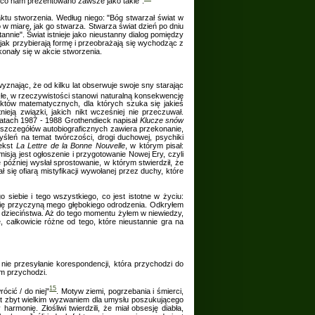
 co nam prezentowano zawsze jako takie".
aktu stworzenia. Według niego: "Bóg stwarzał świat w
 w miarę, jak go stwarza. Stwarza świat dzień po dniu
annie". Świat istnieje jako nieustanny dialog pomiędzy
jak przybierają formę i przeobrażają się wychodząc z
konały się w akcie stworzenia.
yznając, że od kilku lat obserwuje swoje sny starając
łe, w rzeczywistości stanowi naturalną konsekwencję
tów matematycznych, dla których szuka się jakieś
nieją związki, jakich nikt wcześniej nie przeczuwał.
 latach 1987 - 1988 Grothendieck napisał
Klucze snów
z szczegółów autobiograficznych zawiera przekonanie,
yśleń na temat twórczości, drogi duchowej, psychiki
tekst
La Lettre de la Bonne Nouvelle
, w którym pisał:
sją jest ogłoszenie i przygotowanie Nowej Ery, czyli
óźniej wysłał sprostowanie, w którym stwierdził, że
ał się ofiarą mistyfikacji wywołanej przez duchy, które
iebie i tego wszystkiego, co jest istotne w życiu:
ł się przyczyną mego głębokiego odrodzenia. Odkryłem
 dzieciństwa. Aż do tego momentu żyłem w niewiedzy,
e, całkowicie różne od tego, które nieustannie gra na
 nie przesyłanie korespondencji, która przychodzi do
am przychodzi.
15
ócić / do niej"
. Motyw ziemi, pogrzebania i śmierci,
est zbyt wielkim wyzwaniem dla umysłu poszukującego
armonię. Złośliwi twierdzili, że miał obsesję diabła,