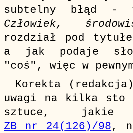
subtelny błąd - 
Człowiek, środowi
rozdział pod tytu
a jak podaje sło
"coś", więc w pewny
Korekta (redakcja
uwagi na kilka sto 
sztuce, jaki
ZB nr 24(126)/98
, n