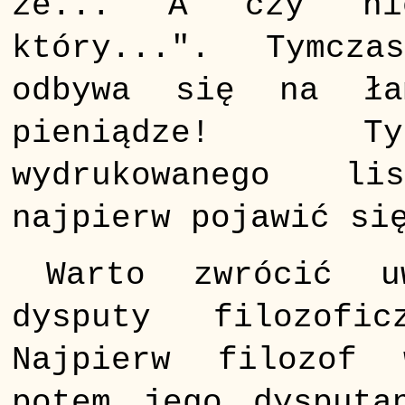
że... A czy nie
który...". Tymcza
odbywa się na ła
pieniądze! Ty
wydrukowanego l
najpierw pojawić si
Warto zwrócić u
dysputy filozofi
Najpierw filozof 
potem jego dysputa