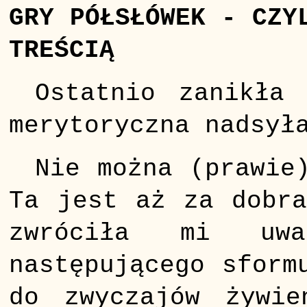
GRY PÓŁSŁÓWEK - CZY
TREŚCIĄ
Ostatnio zanikła
merytoryczna nadsył
Nie można (prawie
Ta jest aż za dobra
zwróciła mi uwa
następującego sform
do zwyczajów żywie