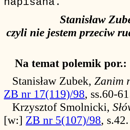
napisana.
Stanisław Zube
czyli nie jestem przeciw ru
Na temat polemik por.:
Stanisław Zubek,
Zanim n
ZB nr 17(119)/98
, ss.60-61
Krzysztof Smolnicki,
Słó
[w:]
ZB nr 5(107)/98
, s.42.