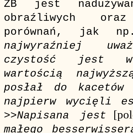
ZB jest nadużyw
obraźliwych ora
porównań, jak np
najwyraźniej uw
czystość jest w
wartością najwyższ
posłał do kacetów 
najpierw wycięli e
[pol
>>
Napisana jest
małego besserwisser