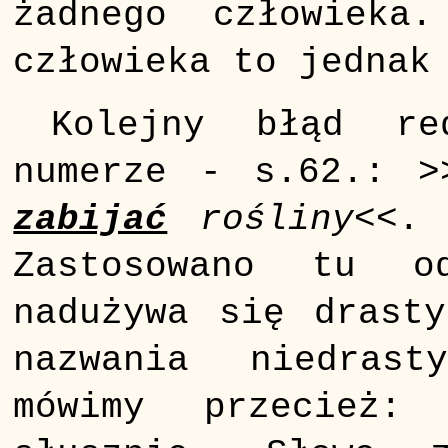
żadnego człowieka
człowieka to jednak
Kolejny błąd re
numerze - s.62.: >
zabijać
rośliny
<<. 
Zastosowano tu o
nadużywa się drasty
nazwania niedrast
mówimy przecież